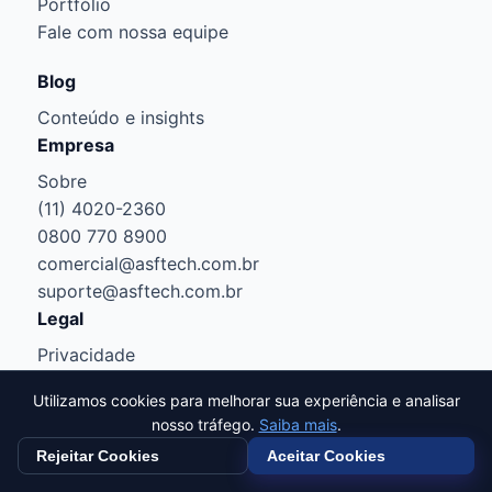
Portfólio
Fale com nossa equipe
Blog
Conteúdo e insights
Empresa
Sobre
(11) 4020-2360
0800 770 8900
comercial@asftech.com.br
suporte@asftech.com.br
Legal
Privacidade
Cookies
Utilizamos cookies para melhorar sua experiência e analisar
Termos
nosso tráfego.
Saiba mais
.
Rejeitar Cookies
Aceitar Cookies
© ASF Technology
LGPD • Todos os direitos reservados