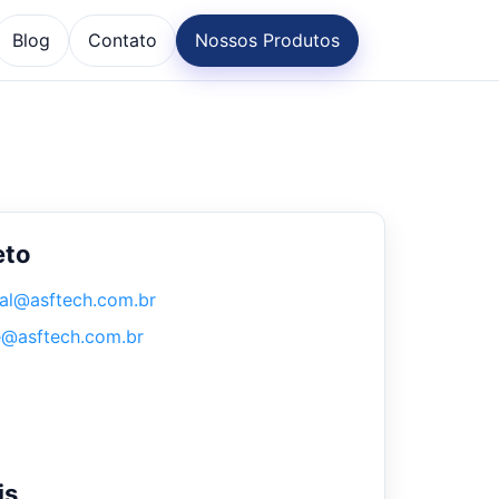
Blog
Contato
Nossos Produtos
eto
al@asftech.com.br
e@asftech.com.br
is