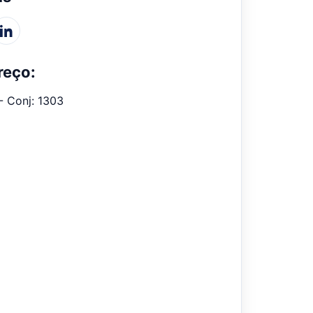
reço:
 - Conj: 1303