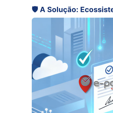
🛡️ A Solução: Ecossi